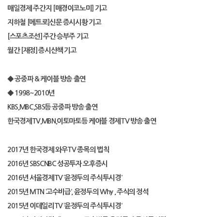
매일경제 주간지
[
매경이코노미
]
기고
지하철
[
메트로
]
신문 증시시황 기고
[
스포츠조선
]
주간 승부주 기고
월간
[
재정
]
증시산책 기고
◆
공중파
&
케이블 방송 출연
◆
1998~2010
년
KBS,MBC,SBS
등 공중파 방송 출연
한국경제
TV,MBN,
이토마토등 케이블 경제
TV
방송 출연
2017
년 한국경제 와우
TV
종목의 법칙
2016
년
SBSCNBC
성공투자 오후증시
2016
년 서울경제
TV ‘
윤정두의 주식투시경
’
2015
년
MTN ‘
고수비급
’,
윤정두의
Why ,
주식의 정석
2015
년 이데일리
TV ‘
윤정두의 주식투시경
’