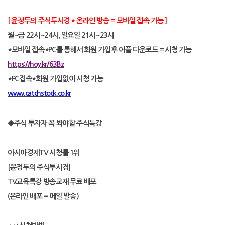
[
윤정두의 주식투시경
*
온라인 방송
=
모바일 접속 가능
]
월
~
금
22
시
~24
시
,
일요일
21
시
~23
시
*
모바일 접속
*PC
를 통해서 회원 가입후 어플 다운로드
=
시청 가능
https://hoy.kr/63Bz
*PC
접속
*
회원 가입없이 시청 가능
www.catchstock.co.kr
◆
주식 투자자 꼭 봐야할 주식특강
아시아경제
TV
시청률
1
위
[
윤정두의 주식투시경
]
TV
교육특강 방송교재 무료 배포
(
온라인 배포
=
메일 발송
)