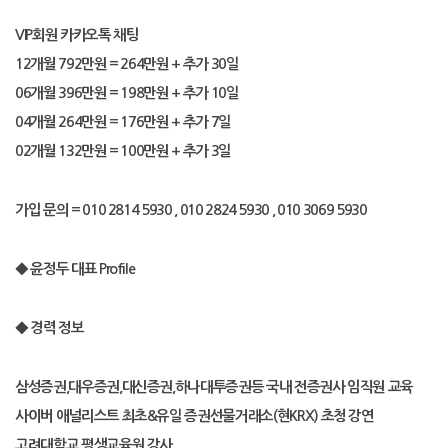
VIP
회원 카카오톡 채팅
12
개월
792
만원
= 264
만원
+
추가
30
일
06
개월
396
만원
= 198
만원
+
추가
10
일
04
개월
264
만원
= 176
만원
+
추가
7
일
02
개월
132
만원
= 100
만원
+
추가
3
일
가입 문의
= 010 2814 5930 , 010 2824 5930 , 010 3069 5930
◆
윤정두 대표
Profile
◆
경력 정보
삼성증권
,
대우증권
,
대신증권
,
하나대투증권등 국내 전증권사 임직원 교육
사이버 애널리스트 최초
&
유일 증권선물거래소
(
현
KRX)
초청 강연
고려대학교 평생교육원 강사