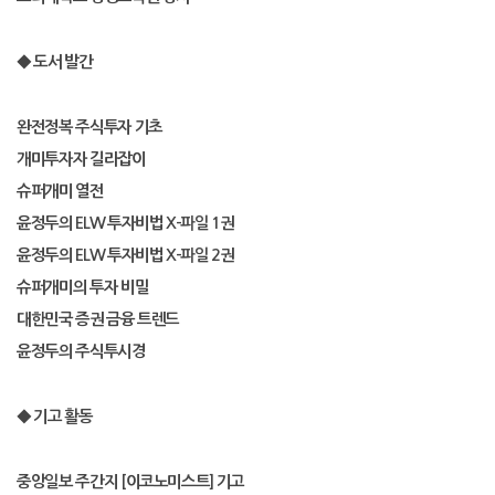
◆
도서 발간
완전정복 주식투자 기초
개미투자자 길라잡이
슈퍼개미 열전
윤정두의
ELW
투자비법
X-
파일
1
권
윤정두의
ELW
투자비법
X-
파일
2
권
슈퍼개미의 투자 비밀
대한민국 증권 금융 트렌드
윤정두의 주식투시경
◆
기고 활동
중앙일보 주간지
[
이코노미스트
]
기고