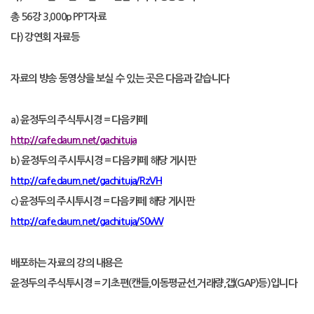
총
56
강
3,000p PPT
자료
다
)
강연회 자료등
자료의 방송 동영상을 보실 수 있는 곳은 다음과 같습니다
a)
윤정두의 주식투시경
=
다음카페
http://cafe.daum.net/gachituja
b)
윤정두의 주시투시경
=
다음카페 해당 게시판
http://cafe.daum.net/gachituja/RzVH
c)
윤정두의 주시투시경
=
다음카페 해당 게시판
http://cafe.daum.net/gachituja/S0vW
배포하는 자료의 강의 내용은
윤정두의 주식투시경
=
기초편
(
캔들
,
이동평균선
,
거래량
,
갭
(GAP)
등
)
입니다