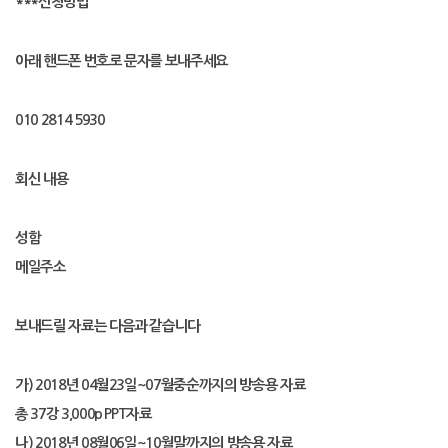
***
신청방법
아래 핸드폰 번호로 문자를 보내주세요
010 2814 5930
회신 내용
성함
메일주소
보내드릴 자료는 다음과 같습니다
가
) 2018
년
04
월
23
일
~07
월중순까지의 방송용 자료
총
37
강
3,000p PPT
자료
나
) 2018
년
08
월
06
일
~10
월말까지의 방송용 자료