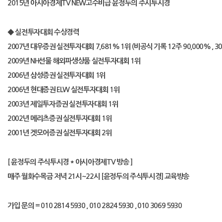
2015
년 아시아경제
TV NEW
고수비급 윤정두의 주시투시경
◆
실전투자대회 수상경력
2007
년 대우증권 실전투자대회
7,681% 1
위
(
비공식 기록
12
주
90,000% , 3
2009
년
NH
선물 해외파생상품 실전투자대회
1
위
2006
년 삼성증권 실전투자대회
1
위
2006
년 현대증권
ELW
실전투자대회
1
위
2003
년 제일투자증권 실전투자대회
1
위
2002
년 메리츠증권 실전투자대회
1
위
2001
년 겟모어증권 실전투자대회
2
위
[
윤정두의 주식투시경
*
아시아경제
TV
방송
]
매주 월화수목금 저녁
21
시
~22
시
[
윤정두의 주식투시경
]
교육방송
가입 문의
= 010 2814 5930 , 010 2824 5930 , 010 3069 5930