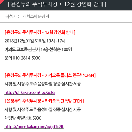
[ 윤정두의 주식투시경 * 12월 강연회 안내 ]
작성자 :
캐치스탁운영자
[
윤정두의 주식투시경
* 12
월 강연회 안내
]
2018
년
12
월
01
일 토요일
13
시
~17
시
여의도 교보증권 본사
19
층 선착순
100
명
문의
010-2814-5930
[
윤정두의 주식투시경
*
카카오톡 플러스 친구방
OPEN ]
시황 및 시장 주도주 음성파일 장중 실시간 제공
http://pf.kakao.com/_xcKxdxlj
[
윤정두의 주식투시경
*
카카오톡 단톡방
OPEN ]
시황 및 시장 주도주 음성파일 장중 실시간 제공
채팅방 비밀번호
5930
https://open.kakao.com/o/gdTcZlL