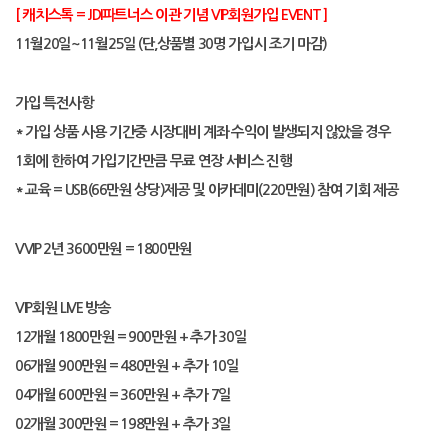
[
캐치스톡
= JDI
파트너스 이관 기념
VIP
회원가입
EVENT ]
11
월
20
일
~11
월
25
일
(
단
,
상품별
30
명 가입시 조기 마감
)
가입 특전사항
*
가입 상품 사용 기간중 시장대비 계좌 수익이 발생되지 않았을 경우
1
회에 한하여 가입기간만큼 무료 연장 서비스 진행
*
교육
= USB(66
만원 상당
)
제공 및 아카데미
(220
만원
)
참여 기회 제공
VVIP 2
년
3600
만원
= 1800
만원
VIP
회원
LIVE
방송
12
개월
1800
만원
= 900
만원
+
추가
30
일
06
개월
900
만원
= 480
만원
+
추가
10
일
04
개월
600
만원
= 360
만원
+
추가
7
일
02
개월
300
만원
= 198
만원
+
추가
3
일