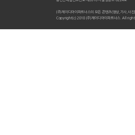
통신판매업신고번호 제2016-서울영등포-0224호
(주)제이디아이파트너스의 모든 콘텐츠(영상,기사,사진)
Copyright(c) 2018 (주)제이디아이파트너스. All rights 