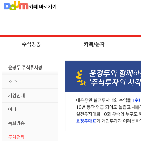
주식방송
카톡/문자
윤정두 주식투시경
소 개
가입안내
아카데미
녹화방송
투자전략