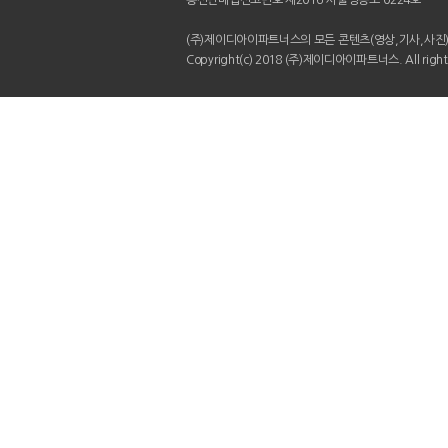
통신판매업신고번호 제2016-서울영등포-0224호
(주)제이디아이파트너스의 모든 콘텐츠(영상,기사,사진)
Copyright(c) 2018 (주)제이디아이파트너스. All rights 